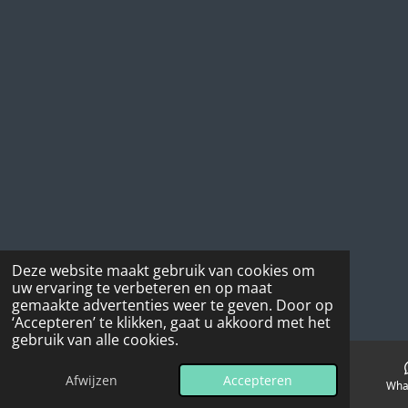
o
g
k
A
o
r
p
k
a
p
m
Deze website maakt gebruik van cookies om
uw ervaring te verbeteren en op maat
gemaakte advertenties weer te geven. Door op
‘Accepteren’ te klikken, gaat u akkoord met het
gebruik van alle cookies.
Afwijzen
Accepteren
E-mailadres
Telefoonnummer
Wha