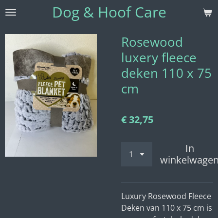
Dog & Hoof Care
Ga
direct
naar
Rosewood
de
luxery fleece
hoofdinhoud
deken 110 x 75
cm
€ 32,75
In
winkelwage
Luxury Rosewood
Fleece
Deken van 110 x 75 cm is