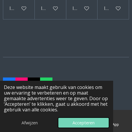
In winkelwagen
In winkelwagen
In winkelwagen
In winkelwa
F
I
T
W
Deze website maakt gebruik van cookies om
a
n
i
h
uw ervaring te verbeteren en op maat
© 2023 - 2026 Dog & Hoof Care
c
s
k
a
gemaakte advertenties weer te geven. Door op
Powered by
JouwWeb
e
t
T
t
‘Accepteren’ te klikken, gaat u akkoord met het
b
a
o
s
gebruik van alle cookies.
o
g
k
A
o
r
p
Afwijzen
Accepteren
k
a
p
E-mailadres
Telefoonnummer
WhatsApp
m