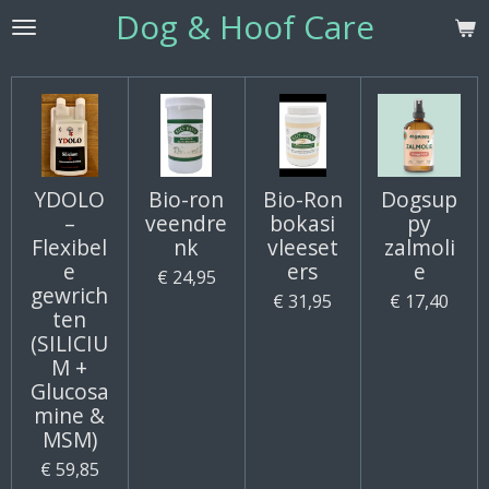
Dog & Hoof Care
Ga
direct
naar
de
hoofdinhoud
YDOLO
Bio-ron
Bio-Ron
Dogsup
–
veendre
bokasi
py
Flexibel
nk
vleeset
zalmoli
e
ers
e
€ 24,95
gewrich
€ 31,95
€ 17,40
ten
(SILICIU
M +
Glucosa
mine &
MSM)
€ 59,85