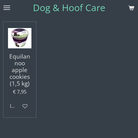
Dog & Hoof Care
Ga
direct
naar
de
hoofdinhoud
Equilan
noo
apple
cookies
(1,5 kg)
€ 7,95
In winkelwagen