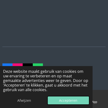
F
I
T
W
Deze website maakt gebruik van cookies om
a
n
i
h
uw ervaring te verbeteren en op maat
© 2023 - 2026 Dog & Hoof Care
c
s
k
a
gemaakte advertenties weer te geven. Door op
Powered by
JouwWeb
e
t
T
t
‘Accepteren’ te klikken, gaat u akkoord met het
b
a
o
s
gebruik van alle cookies.
o
g
k
A
o
r
p
Afwijzen
Accepteren
k
a
p
E-mailadres
Telefoonnummer
WhatsApp
m