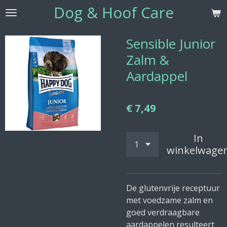
Dog & Hoof Care
Ga
direct
naar
Sensible Junior
de
Zalm &
hoofdinhoud
Aardappel
€ 7,49
In
winkelwage
De glutenvrije receptuur
met voedzame zalm en
goed verdraagbare
aardappelen resulteert