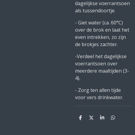
dagelijkse voerrantsoen
als tussendoortje.
- Giet water (ca. 60°C)
over de brok en laat het
even intrekken, zo zijn
de brokjes zachter.
-Verdeel het dagelijkse
voerrantsoen over
meerdere maaltijden (3-
4).
- Zorg ten allen tijde
voor vers drinkwater.
D
D
S
D
e
e
h
e
l
e
a
l
e
l
r
e