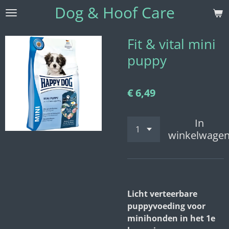
Dog & Hoof Care
Ga
direct
naar
Fit & vital mini
de
puppy
hoofdinhoud
€ 6,49
In
winkelwage
Licht verteerbare
puppyvoeding voor
minihonden in het 1e