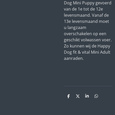
Dog Mini Puppy gevoerd
van de 1e tot de 12e
levensmaand. Vanaf de
13e levensmaand moet
u langzaam
overschakelen op een
geschikt volwassen voer.
Zo kunnen wij de Happy
Dog fit & vital Mini Adult
aanraden.
D
D
S
D
e
e
h
e
l
e
a
l
e
l
r
e
n
e
n