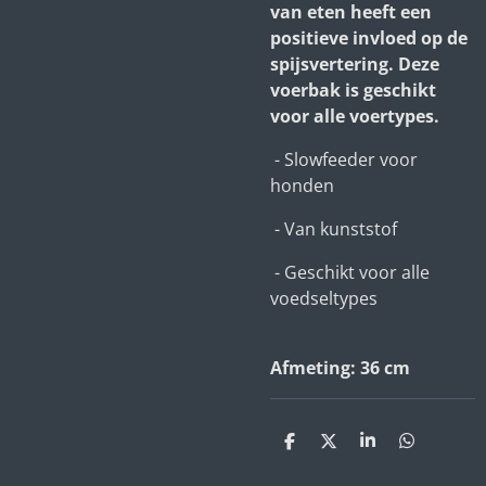
van eten heeft een
positieve invloed op de
spijsvertering. Deze
voerbak is geschikt
voor alle voertypes.
- Slowfeeder voor
honden
- Van kunststof
- Geschikt voor alle
voedseltypes
Afmeting: 36 cm
D
D
S
D
e
e
h
e
l
e
a
l