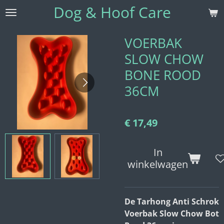
Dog & Hoof Care
Ga
direct
naar
VOERBAK
de
SLOW CHOW
hoofdinhoud
BONE ROOD
36CM
€ 17,49
In
winkelwagen
De Tarhong Anti Schrok
Voerbak Slow Chow Bot