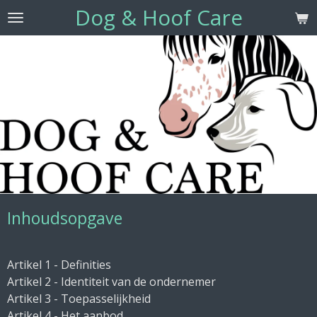
Dog & Hoof Care
Ga
direct
naar
de
hoofdinhoud
Inhoudsopgave
Artikel 1 - Definities
Artikel 2 - Identiteit van de ondernemer
Artikel 3 - Toepasselijkheid
Artikel 4 - Het aanbod