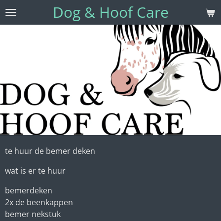
Dog & Hoof Care
Ga
direct
naar
de
hoofdinhoud
te huur de bemer deken
wat is er te huur
bemerdeken
2x de beenkappen
bemer nekstuk