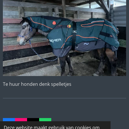
Te huur honden denk spelletjes
F
I
T
W
Deze website maakt gebruik van cookies om